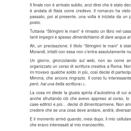
Il finale non è arrivato subito, anzi direi che è stato de
è andata di filata come credevo. Il romanzo ha vist
passato, poi al presente, una volta è iniziata da un 
posto.
Tuttavia “Stringimi le mani” è rimasto un libro nel casse
tanti impegni e spesso
dimentichiamo di dare acqua ai
Ah, un precisazione: il titolo “Stringimi le mani” è 
Morandi, infatti con essa non c’entra assolutamente nul
Un giorno, gironzolando sul web, non so come arri
organizzato un corso di scrittura creativa a Roma. No
mi trovavo qualche soldo in più, così decisi di partecipa
Mimma, che ancora ringrazio. Il corso fu interessante
però, hai una bella scrittura>>.
La cosa mi diede la giusta spinta d’autostima di cui av
anche sfruttando ciò che avevo appreso al corso, lo 
case editrici e poi… decisi di dimenticarmene. Non am
credere che se una cosa deve andare, andrà; diversam
E il momento arrivò quando, mesi dopo, il mio cellular
che erano interessati al mio manoscritto.