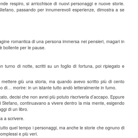
ende respiro, si arricchisce di nuovi personaggi e nuove storie.
e Stefano, passando per innumerevoli esperienze, dimostra a se
mmagine romantica di una persona immersa nei pensieri, magari in
fè bollente per le pause.
n turno di notte, scritti su un foglio di fortuna, poi ripiegato e
 mettere giù una storia, ma quando avevo scritto più di cento
po di… morire: in un istante tutto andò letteralmente in fumo.
to, decisi che non avrei più potuto riscriverla d’accapo. Eppure
poi Stefano, continuavano a vivere dentro la mia mente, esigendo
ggi di un libro.
a a scrivere.
 tutto quel tempo i personaggi, ma anche le storie che ognuno di
omplessi e più veri.