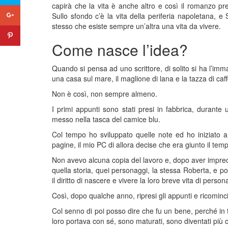
capirà che la vita è anche altro e così il romanzo pr
Sullo sfondo c’è la vita della periferia napoletana, 
stesso che esiste sempre un’altra una vita da vivere.
Come nasce l’idea?
Quando si pensa ad uno scrittore, di solito si ha l’i
una casa sul mare, il maglione di lana e la tazza di caf
Non è così, non sempre almeno.
I primi appunti sono stati presi in fabbrica, durante u
messo nella tasca del camice blu.
Col tempo ho sviluppato quelle note ed ho iniziato a
pagine, il mio PC di allora decise che era giunto il tem
Non avevo alcuna copia del lavoro e, dopo aver impreca
quella storia, quei personaggi, la stessa Roberta, e 
il diritto di nascere e vivere la loro breve vita di persona
Così, dopo qualche anno, ripresi gli appunti e ricominci
Col senno di poi posso dire che fu un bene, perché in
loro portava con sé, sono maturati, sono diventati più c