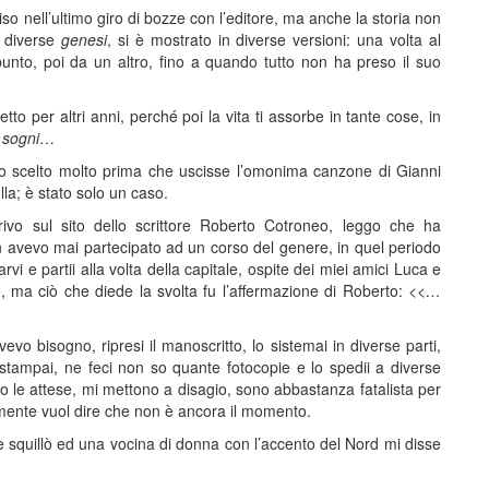
ciso nell’ultimo giro di bozze con l’editore, ma anche la storia non
o diverse
genesi
, si è mostrato in diverse versioni: una volta al
punto, poi da un altro, fino a quando tutto non ha preso il suo
tto per altri anni, perché poi la vita ti assorbe in tante cose, in
 sogni
…
stato scelto molto prima che uscisse l’omonima canzone di Gianni
la; è stato solo un caso.
vo sul sito dello scrittore Roberto Cotroneo, leggo che ha
n avevo mai partecipato ad un corso del genere, in quel periodo
rvi e partii alla volta della capitale, ospite dei miei amici Luca e
, ma ciò che diede la svolta fu l’affermazione di Roberto: <<
…
evo bisogno, ripresi il manoscritto, lo sistemai in diverse parti,
stampai, ne feci non so quante fotocopie e lo spedii a diverse
o le attese, mi mettono a disagio, sono abbastanza fatalista per
ente vuol dire che non è ancora il momento.
e squillò ed una vocina di donna con l’accento del Nord mi disse