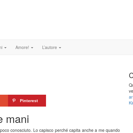
ni
Amore!
L’autore
Qu
v
a
Pinterest
Ki
le mani
e poco conosciuto. Lo capisco perché capita anche a me quando