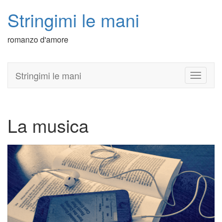
Stringimi le mani
romanzo d'amore
Stringimi le mani
T
o
g
g
l
La musica
e
n
a
v
i
g
a
t
i
o