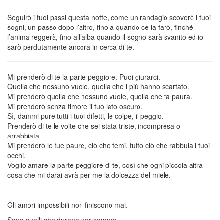
Seguirò i tuoi passi questa notte, come un randagio scoverò i tuoi
sogni, un passo dopo l’altro, fino a quando ce la farò, finché
l’anima reggerà, fino all’alba quando il sogno sarà svanito ed io
sarò perdutamente ancora in cerca di te.
Mi prenderò di te la parte peggiore. Puoi giurarci.
Quella che nessuno vuole, quella che i più hanno scartato.
Mi prenderò quella che nessuno vuole, quella che fa paura.
Mi prenderò senza timore il tuo lato oscuro.
Sì, dammi pure tutti i tuoi difetti, le colpe, il peggio.
Prenderò di te le volte che sei stata triste, incompresa o
arrabbiata.
Mi prenderò le tue paure, ciò che temi, tutto ciò che rabbuia i tuoi
occhi.
Voglio amare la parte peggiore di te, così che ogni piccola altra
cosa che mi darai avrà per me la dolcezza del miele.
Gli amori impossibili non finiscono mai.
Sono quelli che durano per sempre.