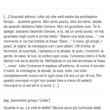
[…] Guardati attorno: tutto ciò che vedi esiste da pochissimo
tempo… qualche giorno. Non sono pazzo, dico sul serio, esiste
da quando abbiamo fatto l’amore. Non mi guardare così. Te lo
spiego: stavamo facendo l’amore, e tu, ad un certo punto, mi hai
guardato negli occhi e mi hai detto: “Siamo una sola cosa…”, nel
momento in cui hai iniziato la frase “Siam…” il mare, gli scogli, i
pesci, le alghe, la montagna con i suoi alberi, i fili d’erba, le
formiche, le lucertole, i lampioni e la strada, le auto, i motorini, la
gente, le case, le luci, le ombre ogni cosa, l’universo intero è fluito
dentro me ed io dentro te. Nell’istante in cui hai terminato la frase
“…cosa”, tutto l’universo è esploso all’esterno: di nuovo è tornato
il mare, la montagna, le strade, la luce, tutto, ma tutto
completamente nuovo ed in ogni cosa c’è ora un po’ di noi. Per
questo ovunque mi giri non posso fare a meno di vederti.
Ovunque tu ci sei ed io ci sono. […]
[wp_bannerize group=”Links”]
Guarda in su. Le vedi le stelle? Alcune sono più luminose delle