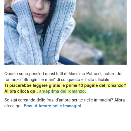
n
Queste sono pensieri quasi tutti di Massimo Petrucci, autore del
romanzo “Stringimi le mani” di cui questo è il sito ufficiale.
Ti piacerebbe leggere gratis le prime 43 pagine del romanzo?
Allora clicca qui:
anteprima del romanzo
.
Se stai cercando delle frasi d’amore scritte nelle immagini? Allora
clicca qui:
Frasi d’Amore nelle immagini
.