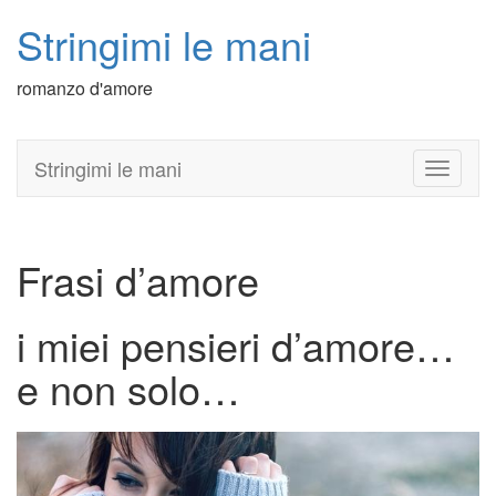
Stringimi le mani
romanzo d'amore
Stringimi le mani
T
o
g
g
l
Frasi d’amore
e
n
a
i miei pensieri d’amore…
v
i
e non solo…
g
a
t
i
o