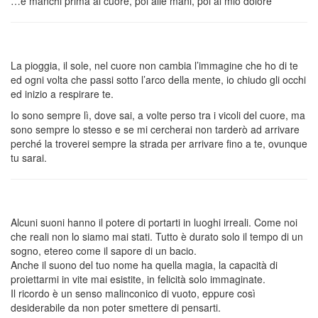
…e manchi prima al cuore, poi alle mani, poi al mio dolore
La pioggia, il sole, nel cuore non cambia l’immagine che ho di te
ed ogni volta che passi sotto l’arco della mente, io chiudo gli occhi
ed inizio a respirare te.
Io sono sempre lì, dove sai, a volte perso tra i vicoli del cuore, ma
sono sempre lo stesso e se mi cercherai non tarderò ad arrivare
perché la troverei sempre la strada per arrivare fino a te, ovunque
tu sarai.
Alcuni suoni hanno il potere di portarti in luoghi irreali. Come noi
che reali non lo siamo mai stati. Tutto è durato solo il tempo di un
sogno, etereo come il sapore di un bacio.
Anche il suono del tuo nome ha quella magia, la capacità di
proiettarmi in vite mai esistite, in felicità solo immaginate.
Il ricordo è un senso malinconico di vuoto, eppure così
desiderabile da non poter smettere di pensarti.