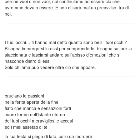
perché vuoi o non vuoi, noi continuiamo ad essere ciò che
avremmo dovuto essere. E non ci sarà mai un preavviso, tra di
noi.
I tuoi occhi… ti hanno mai detto quanto sono belli i tuoi occhi?
Bisogna immergersi in essi per comprenderlo, bisogna saltare la
staccionata e lasciarsi andare sull’abisso d’emozioni che si
nasconde dietro di essi.
Solo chi ama può vedere oltre ciò che appare.
bruciano le passioni
nella ferita aperta della fine
fiato che manca e sensazioni forti
cuore fermo nell’istante eterno
dei tuoi occhi meravigliosi e accesi
ed i miei assetati di te
la tua testa si piega di lato, collo da mordere