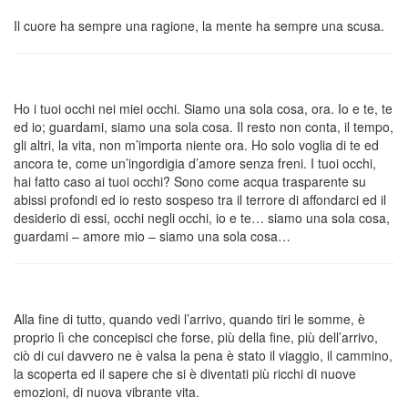
Il cuore ha sempre una ragione, la mente ha sempre una scusa.
Ho i tuoi occhi nei miei occhi. Siamo una sola cosa, ora. Io e te, te
ed io; guardami, siamo una sola cosa. Il resto non conta, il tempo,
gli altri, la vita, non m’importa niente ora. Ho solo voglia di te ed
ancora te, come un’ingordigia d’amore senza freni. I tuoi occhi,
hai fatto caso ai tuoi occhi? Sono come acqua trasparente su
abissi profondi ed io resto sospeso tra il terrore di affondarci ed il
desiderio di essi, occhi negli occhi, io e te… siamo una sola cosa,
guardami – amore mio – siamo una sola cosa…
Alla fine di tutto, quando vedi l’arrivo, quando tiri le somme, è
proprio lì che concepisci che forse, più della fine, più dell’arrivo,
ciò di cui davvero ne è valsa la pena è stato il viaggio, il cammino,
la scoperta ed il sapere che si è diventati più ricchi di nuove
emozioni, di nuova vibrante vita.