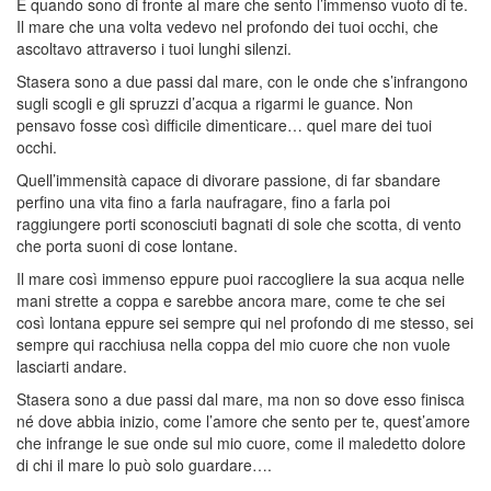
È quando sono di fronte al mare che sento l’immenso vuoto di te.
Il mare che una volta vedevo nel profondo dei tuoi occhi, che
ascoltavo attraverso i tuoi lunghi silenzi.
Stasera sono a due passi dal mare, con le onde che s’infrangono
sugl
i scogli e gli spruzzi d’acqua a rigarmi le guance. Non
pensavo fosse così difficile dimenticare… quel mare dei tuoi
occhi.
Quell’immensità capace di divorare passione, di far sbandare
perfino una vita fino a farla naufragare, fino a farla poi
raggiungere porti sconosciuti bagnati di sole che scotta, di vento
che porta suoni di cose lontane.
Il mare così immenso eppure puoi raccogliere la sua acqua nelle
mani strette a coppa e sarebbe ancora mare, come te che sei
così lontana eppure sei sempre qui nel profondo di me stesso, sei
sempre qui racchiusa nella coppa del mio cuore che non vuole
lasciarti andare.
Stasera sono a due passi dal mare, ma non so dove esso finisca
né dove abbia inizio, come l’amore che sento per te, quest’amore
che infrange le sue onde sul mio cuore, come il maledetto dolore
di chi il mare lo può solo guardare….