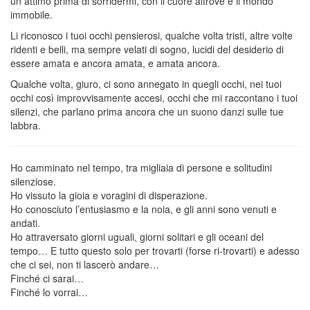
un attimo prima di sorridermi, con il cuore altrove e il mondo
immobile.
Li riconosco i tuoi occhi pensierosi, qualche volta tristi, altre volte
ridenti e belli, ma sempre velati di sogno, lucidi del desiderio di
essere amata e ancora amata, e amata ancora.
Qualche volta, giuro, ci sono annegato in quegli occhi, nei tuoi
occhi così improvvisamente accesi, occhi che mi raccontano i tuoi
silenzi, che parlano prima ancora che un suono danzi sulle tue
labbra.
Ho camminato nel tempo, tra migliaia di persone e solitudini
silenziose.
Ho vissuto la gioia e voragini di disperazione.
Ho conosciuto l’entusiasmo e la noia, e gli anni sono venuti e
andati.
Ho attraversato giorni uguali, giorni solitari e gli oceani del
tempo… E tutto questo solo per trovarti (forse ri-trovarti) e adesso
che ci sei, non ti lascerò andare…
Finché ci sarai…
Finché lo vorrai…